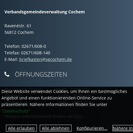
Verbandsgemeindeverwaltung Cochem
Ravenéstr. 61
56812 Cochem
Telefon: 02671/608-0
Telefax: 02671/608-140
E-Mail:
briefkasten@vgcochem.de
ÖFFNUNGSZEITEN

Montag bis Freitag 08:00 - 12:00 Uhr
Diese Website verwendet Cookies, um Ihnen ein bestmögliches
Dienstag 14:00 - 16:00 Uhr
Angebot und einen funktionierenden Online-Service zu
Donnerstag 14:00 - 18:00 Uhr
präsentieren. Nähere Informationen finden Sie unter
"Datenschutz"
Weitere Informationen finden sie
hier
.
Nähere In