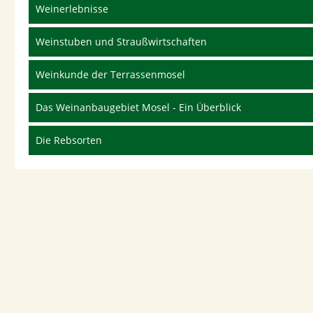
Weinerlebnisse
Weinstuben und Straußwirtschaften
Weinkunde der Terrassenmosel
Das Weinanbaugebiet Mosel - Ein Überblick
Die Rebsorten