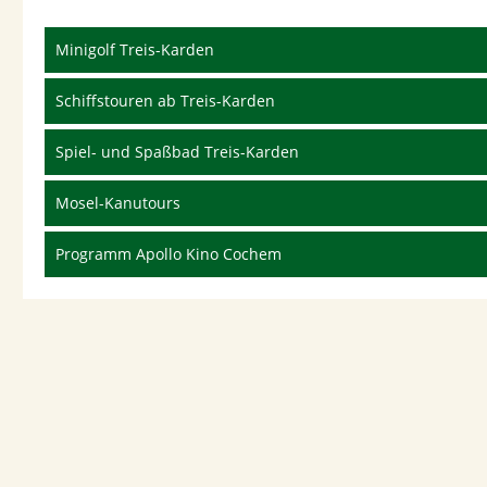
Minigolf Treis-Karden
Schiffstouren ab Treis-Karden
Spiel- und Spaßbad Treis-Karden
Mosel-Kanutours
Programm Apollo Kino Cochem