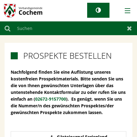
AKTUELLES
Suchen
Zur
RATHAUS & GEMEINDEN
PROSPEKTE BESTELLEN

TOURISMUS
Nachfolgend finden Sie eine Auflistung unseres
kostenfreien Prospektmaterials. Bitte senden Sie uns
WIRTSCHAFT
die von Ihnen gewünschten Unterlagen über das
untenstehende Kontaktformular zu oder rufen Sie uns
LEBEN BEI UNS
einfach an (
02672-9157700
). Es genügt, wenn Sie uns
die Nummer/n des gewünschten Prospektes/der
gewünschten Prospekte zukommen lassen.
1 - Gästejournal Ferienland