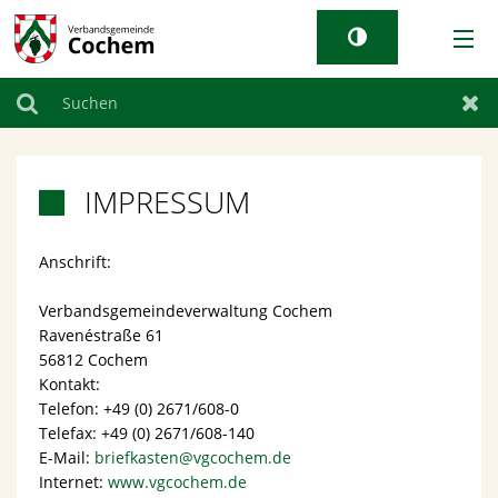
AKTUELLES
Suchen
Zur
RATHAUS & GEMEINDEN
IMPRESSUM

TOURISMUS
Anschrift:
WIRTSCHAFT
Verbandsgemeindeverwaltung Cochem
Ravenéstraße 61
LEBEN BEI UNS
56812 Cochem
Kontakt:
Telefon: +49 (0) 2671/608-0
Telefax: +49 (0) 2671/608-140
E-Mail:
briefkasten@vgcochem.de
Internet:
www.vgcochem.de