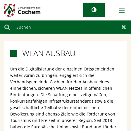
AKTUELLES
Suchen
Zur
RATHAUS & GEMEINDEN
WLAN AUSBAU

TOURISMUS
Um die Digitalisierung der einzelnen Ortsgemeinden
weiter voran zu bringen, engagiert sich die
WIRTSCHAFT
Verbandsgemeinde Cochem für den Ausbau eines
einheitlichen, sicheren WLAN Netzes in öffentlichen
LEBEN BEI UNS
Einrichtungen. Die Schaffung eines zeitgemäßen,
konkurrenzfähigen Infrastrukturstandards sowie die
gesellschaftliche Teilhabe der einheimischen
Bevölkerung sind ebenso Ziele wie die Förderung von
Tourismus und Freizeit in unserer Region. Seit 2018
haben die Europäische Union sowie Bund und Länder