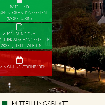
RATS- UND
GERINFORMATIONSSYSTEM
(MORE!RUBIN)

AUSBILDUNG ZUM
ALTUNGSFACHANGESTELLTE
 2027 - JETZT BEWERBEN

MIN ONLINE VEREINBAREN
MITTEILUNGSBLATT
