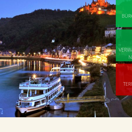
BÜR
VERW
N
TER