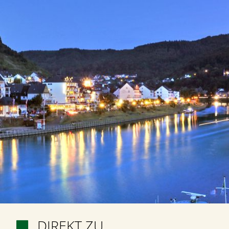
DIREKT ZU
