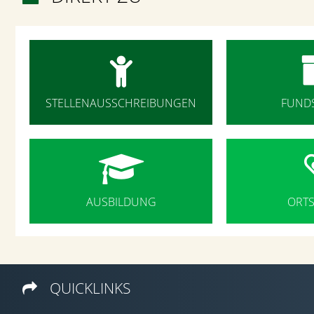

STELLENAUSSCHREIBUNGEN
FUND

AUSBILDUNG
ORT
QUICKLINKS
