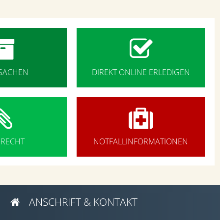


SACHEN
DIREKT ONLINE ERLEDIGEN


SRECHT
NOTFALLINFORMATIONEN
ANSCHRIFT & KONTAKT
